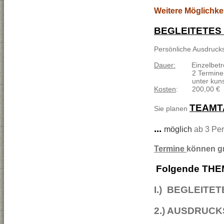
Weitere Möglichkei
BEGLEITETES M
Persönliche Ausdruck
Dauer:
Einzelbetr
2 Termine jeweils
unter kunstthera
Kosten
: 200,00 €
TEAMT
Sie planen
...
möglich
ab 3 Pe
Termine
können gr
Folgende THEM
I.) BEGLEITE
2.) AUSDRUC