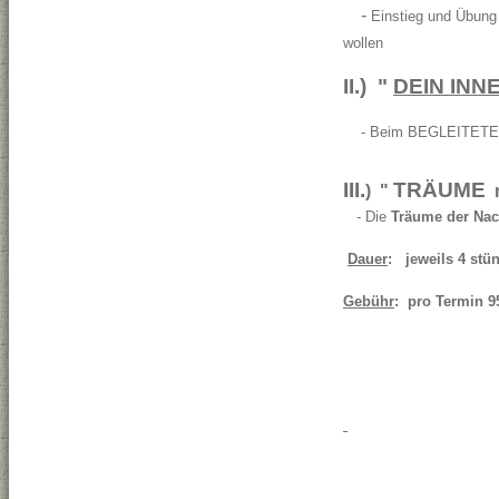
-
Einstieg und Übung 
wollen
II.) "
DEIN INN
- Beim BEGLEITETEN M
III.
TRÄUME
) "
m
- Die
Träume der Nac
Dauer
: jeweils 4 stü
Gebühr
: pro Termin 9