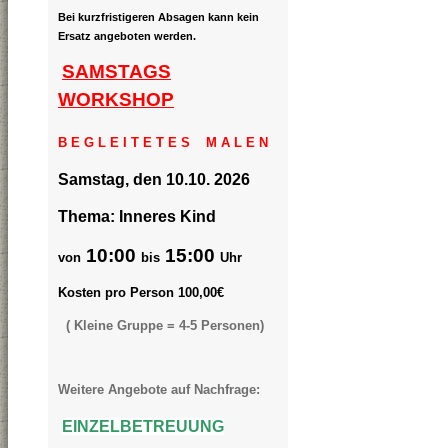
Bei kurzfristigeren Absagen kann kein
Ersatz angeboten werden.
SAMSTAGS
WORKSHOP
B E G L E I T E T E S M A L E N
Samstag, den 10.10. 2026
Thema: Inneres Kind
10:00
15:00
von
bis
Uhr
Kosten pro Person 100,00€
( Kleine Gruppe = 4-5 Personen)
Weitere Angebote auf Nachfrage:
EINZELBETREUUNG