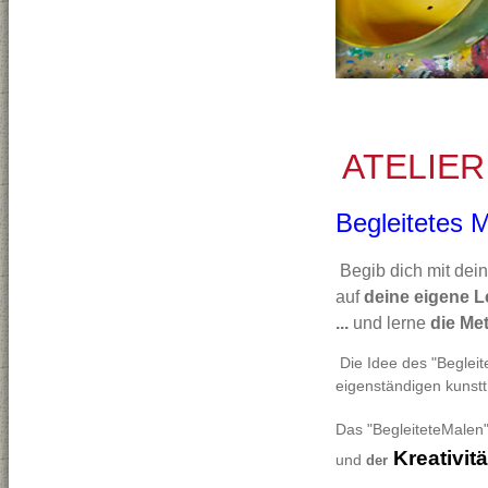
ATELIE
Begleitetes M
Begib dich mit dei
auf
deine eigene L
...
und lerne
die Me
Die Idee des "Begleit
eigenständigen kunst
Das "BegleiteteMalen" 
Kreativit
und
der