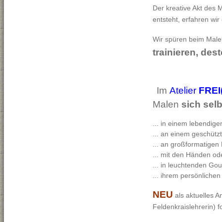
Der kreative Akt des 
entsteht, erfahren wir
Wir spüren beim Malen 
trainieren, dest
Im
Atelier
FREI
Malen
sich sel
... in einem lebendig
... an einem geschütz
... an großformatige
... mit den Händen od
... in leuchtenden Go
... ihrem persönlichen
NEU
als aktuelles 
Feldenkraislehrerin) f