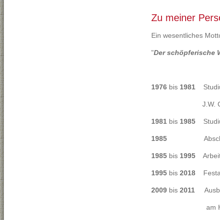
Zu meiner Pers
Ein wesentliches Mott
"
Der schöpferische 
1976
bis
1981
Studium
J.W. GOETHE 
1981
bis
1985
Studi
1985
Abschluss Dip
1985
bis
1995
Arbeit 
1995
bis
2018
Festan
2009
bis
2011
Ausbild
am HUMANSTISC