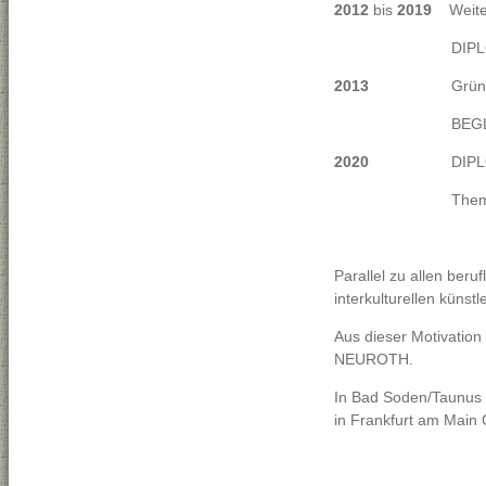
2012
bis
2019
Weiterb
DIPLOMLEHRG
2013
Gründung de
BEGLEITETES M
2020
DIPLOMABSCHL
Thema "TRÄ
Parallel zu allen beru
interkulturellen küns
Aus dieser Motivation
NEUROTH.
In Bad Soden/Taunus l
in Frankfurt am Main 